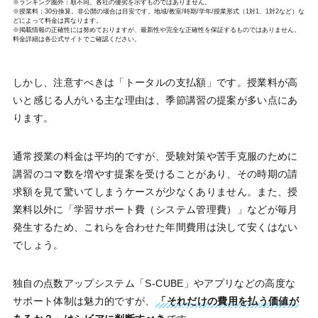
※ランキング圏外：順不同。各社の優劣を示すものではありません。
※授業料：30分換算。非公開の場合は目安です。地域/教室/時期/学年/授業形式（1対1、1対2など）な
どによって料金は異なります。
※掲載情報の正確性には努めておりますが、最新性や完全な正確性を保証するものではありません。
料金詳細は各公式サイトでご確認ください。
しかし、注意すべきは「トータルの支払額」です。授業料が高
いと感じる人がいる主な理由は、季節講習の提案が多い点にあ
ります。
通常授業の料金は平均的ですが、受験対策や苦手克服のために
講習のコマ数を増やす提案を受けることがあり、その時期の請
求額を見て驚いてしまうケースが少なくありません。また、授
業料以外に「学習サポート費（システム管理費）」などが毎月
発生するため、これらを合わせた年間費用は決して安くはない
でしょう。
独自の点数アップシステム「S-CUBE」やアプリなどの高度な
サポート体制は魅力的ですが、
「それだけの費用を払う価値が