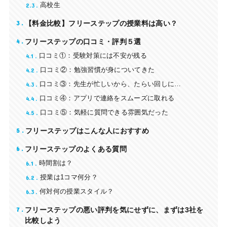
2.3
高校生
3
【料金比較】フリーステップの授業料は高い？
4
フリーステップの口コミ・評判５選
4.1
口コミ①：受験対策には不安が残る
4.2
口コミ②：勉強習慣が身についてきた
4.3
口コミ③：先生が忙しいから、たらい回しに…
4.4
口コミ④：アプリで連絡をスムーズに取れる
4.5
口コミ⑤：気軽に質問できる雰囲気だった
5
フリーステップはこんな人におすすめ
6
フリーステップのよくある質問
6.1
時間割は？
6.2
授業は1コマ何分？
6.3
何対何の授業スタイル？
7
フリーステップの悪い評判を気にせずに、まずは3社を
比較しよう