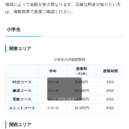
地域によって金額が多少異なります。正確な料金が知りたい方
は、体験授業で直接ご確認ください。
小学生
関東エリア
小学生の月額授業料
授業料
学年
授業時間
（月4回）
40分コース
小1〜4
9,900円
40分
練成コース
小1〜6
16,500円
80分
スクロールできます
受験コース
小4〜6
19,800円
80分
ユニットコース
小3〜6
16,500円
80分
関西エリア