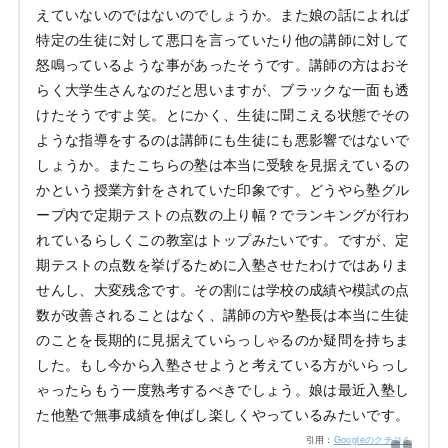
えていないのではないのでしょうか。また娘の話によれば
特定の生徒に対して悪口を言っていたり他の講師に対して
怒鳴っているような事があったそうです。講師の方はおそ
らく大学生さんなのだと思いますが、ブラックな一面も透
けたそうですよ笑。とにかく、生徒に聞こえる状態でその
ような指導をするのは講師にも生徒にも悪影響ではないで
しょうか。またこちらの塾は本当に受験を見据えているの
かという授業方針をされていた印象です。どうやら塾グル
ープ内で定期テストの点数の上り幅？でランキングが行わ
れているらしくこの教室はトップみたいです。ですが、定
期テストの点数を挙げるために入塾させたわけではありま
せんし、大変残念です。その割には学校の成績や模試の点
数が改善されることはなく、講師の方や塾長は本当に生徒
のことを長期的に見据えていらっしゃるのか疑問を持ちま
した。もし今から入塾させようと考えている方がいらっし
ゃったらもう一度熟考するべきでしょう。娘は最近入塾し
た他塾で無事成績を伸ばし楽しくやっているみたいです。
引用：
Googleのクチコミ