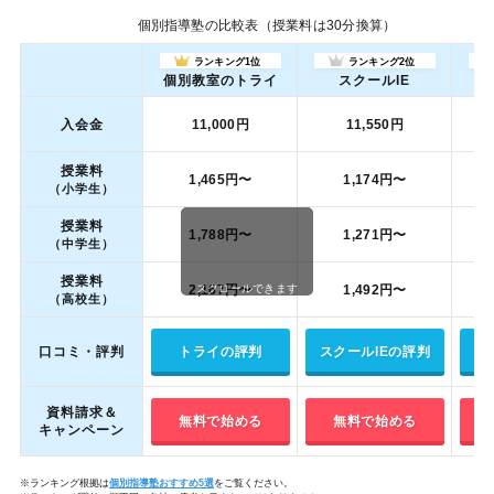
個別指導塾の比較表（授業料は30分換算）
ランキング1位
ランキング2位
個別教室のトライ
スクールIE
入会金
11,000円
11,550円
授業料
1,465円〜
1,174円〜
（小学生）
授業料
1,788円〜
1,271円〜
（中学生）
授業料
2,167円〜
1,492円〜
スクロールできます
（高校生）
口コミ・評判
トライの評判
スクールIEの評判
資料請求＆
無料で始める
無料で始める
キャンペーン
※ランキング根拠は
個別指導塾おすすめ5選
をご覧ください。