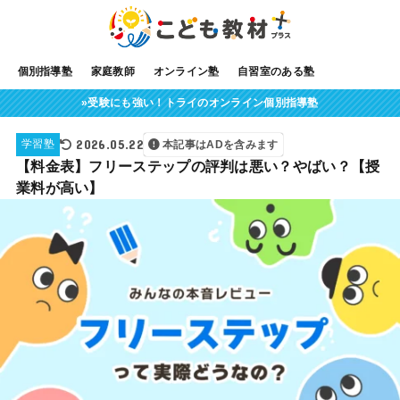
個別指導塾
家庭教師
オンライン塾
自習室のある塾
»受験にも強い！トライのオンライン個別指導塾
2026.05.22
学習塾
本記事はADを含みます
【料金表】フリーステップの評判は悪い？やばい？【授
業料が高い】