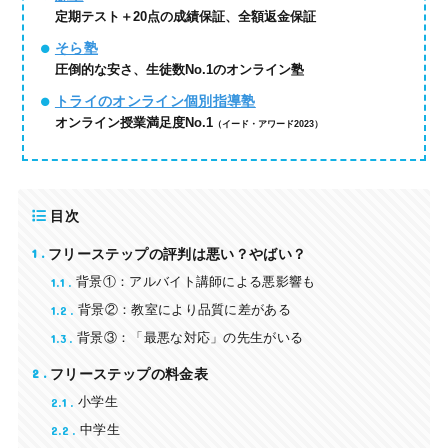
定期テスト＋20点の成績保証、全額返金保証
そら塾
圧倒的な安さ、生徒数No.1のオンライン塾
トライのオンライン個別指導塾
オンライン授業満足度No.1
（イード・アワード2023）
目次
1
フリーステップの評判は悪い？やばい？
1.1
背景①：アルバイト講師による悪影響も
1.2
背景②：教室により品質に差がある
1.3
背景③：「最悪な対応」の先生がいる
2
フリーステップの料金表
2.1
小学生
2.2
中学生