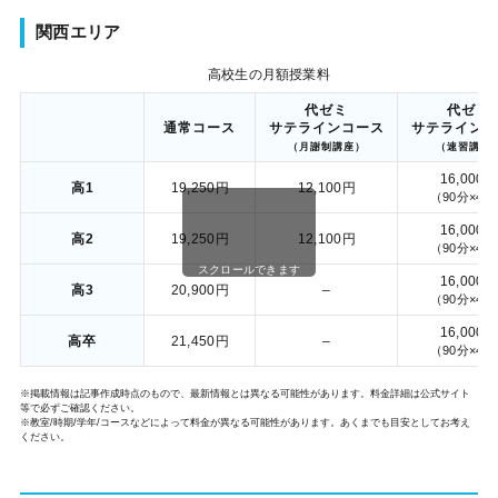
関西エリア
高校生の月額授業料
代ゼミ
代ゼミ
通常コース
サテラインコース
サテラインコ
（月謝制講座）
（速習講座
16,000円
高1
19,250円
12,100円
（90分×4
16,000円
高2
19,250円
12,100円
（90分×4
スクロールできます
16,000円
高3
20,900円
–
（90分×4
16,000円
高卒
21,450円
–
（90分×4
※掲載情報は記事作成時点のもので、最新情報とは異なる可能性があります。料金詳細は公式サイト
等で必ずご確認ください。
※教室/時期/学年/コースなどによって料金が異なる可能性があります。あくまでも目安としてお考え
ください。