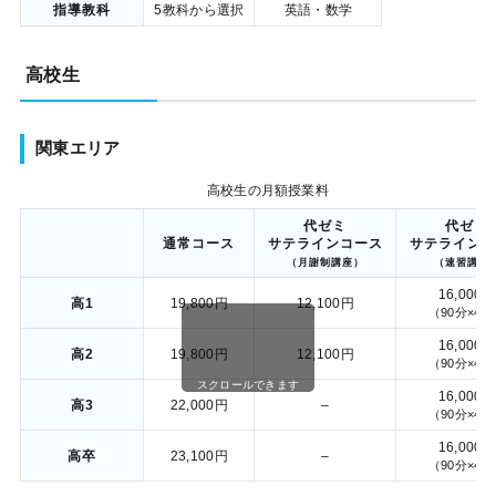
指導教科
5教科から選択
英語・数学
高校生
関東エリア
高校生の月額授業料
代ゼミ
代ゼミ
通常コース
サテラインコース
サテラインコ
（月謝制講座）
（速習講座
16,000円
高1
19,800円
12,100円
（90分×4
16,000円
高2
19,800円
12,100円
（90分×4
スクロールできます
16,000円
高3
22,000円
–
（90分×4
16,000円
高卒
23,100円
–
（90分×4