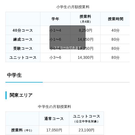
小学生の月額授業料
授業料
学年
授業時間
（月4回）
40分コース
小1〜4
8,250円
40分
練成コース
小1〜6
14,850円
80分
スクロールできます
受験コース
小4〜6
19,250円
80分
ユニットコース
小3〜6
14,300円
80分
中学生
関東エリア
中学生の月額授業料
ユニットコース
通常コース
（公立中学生対象）
授業料
17,050円
23,100円
（中1）