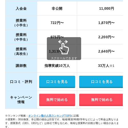
入会金
非公開
11,000円
授業料
722円〜
1,870円〜
（小学生）
授業料
975円〜
2,200円〜
（中学生）
授業料
1,313円〜
2,640円〜
（高校生）
スクロールできます
講師数
指導実績10万人
33万人
※1
口コミ・評判
口コミを見る
口コミを見る
キャンペーン
無料で始める
無料で始める
情報
※ランキング根拠：
オンライン塾の人気ランキングTOP5
に記載
※授業料：30分換算。非公開の場合は目安です。地域/教室/時期/学年などによって料金は異なりま
す。授業形式（1対1、1対2など）は各社で異なるため、単純な授業料の比較が難しい場合がありま
す。