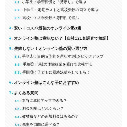
2.1
小学生：学習習慣と「見守り」で選ぶ
2.2
中学生：定期テストと高校受験の両立で選ぶ
2.3
高校生：大学受験の専門性で選ぶ
3
安い！コスパ最強のオンライン塾3選
4
オンライン塾は意味ない？【自社121名調査で検証】
5
失敗しない！オンライン塾の賢い選び方
5.1
手順①：目的＆予算を満たす3社をピックアップ
5.2
手順②：3社の体験授業を受けて比較する
5.3
手順③：子どもに最終決断をしてもらう
6
オンライン塾はこんな子におすすめ
7
よくある質問
7.1
本当に成績アップできる？
7.2
料金相場はどれくらい？
7.3
教材費などの追加料金はあるの？
7.4
先生を自由に選べる？