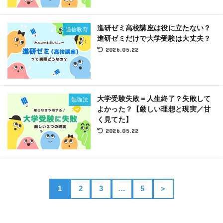
進研ゼミ高校講座は役に立たない？
通信教育
進研ゼミだけで大学受験は大丈夫？
2026.05.22
大学受験失敗＝人生終了？失敗して
勉強法
よかった？【厳しい理想と現実／甘
く見てた】
2026.05.22
1
2
3
…
5
＞