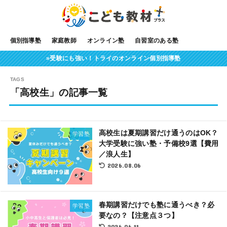
個別指導塾
家庭教師
オンライン塾
自習室のある塾
»受験にも強い！トライのオンライン個別指導塾
「高校生」の記事一覧
高校生は夏期講習だけ通うのはOK？
学習塾
大学受験に強い塾・予備校9選【費用
／浪人生】
2026.08.06
春期講習だけでも塾に通うべき？必
学習塾
要なの？【注意点３つ】
2026.06.11