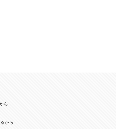
から
ら
いるから