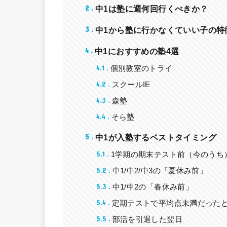
2
中1は塾に週何回行くべきか？
3
中1から塾に行かなくていい子の特
4
中1におすすめの塾4選
4.1
個別教室のトライ
4.2
スクールIE
4.3
森塾
4.4
そら塾
5
中1が入塾するベストタイミング
5.1
1学期の期末テスト前（今のうち
5.2
中1/中2/中3の「夏休み前」
5.3
中1/中2の「春休み前」
5.4
定期テストで平均点未満だった
5.5
部活を引退した翌日