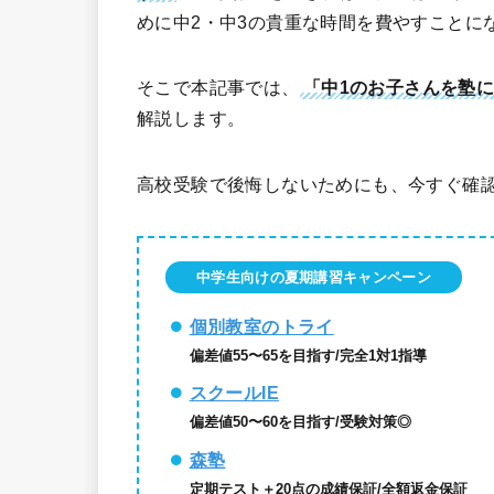
めに中2・中3の貴重な時間を費やすことに
そこで本記事では、
「中1のお子さんを塾
解説します。
高校受験で後悔しないためにも、今すぐ確
中学生向けの夏期講習キャンペーン
個別教室のトライ
偏差値55〜65を目指す/完全1対1指導
スクールIE
偏差値50〜60を目指す/受験対策◎
森塾
定期テスト＋20点の成績保証/全額返金保証