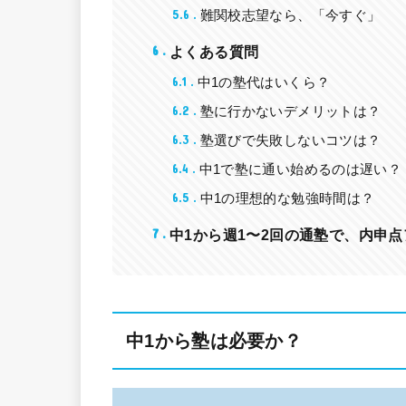
5.6
難関校志望なら、「今すぐ」
6
よくある質問
6.1
中1の塾代はいくら？
6.2
塾に行かないデメリットは？
6.3
塾選びで失敗しないコツは？
6.4
中1で塾に通い始めるのは遅い？
6.5
中1の理想的な勉強時間は？
7
中1から週1〜2回の通塾で、内申
中1から塾は必要か？