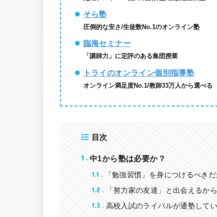
そら塾
圧倒的な安さ/生徒数No.1のオンライン塾
臨海セミナー
「講師力」に定評のある集団授業
トライのオンライン個別指導塾
オンライン満足度No.1/教師33万人から選べる
目次
1
中1から塾は必要か？
1.1
「勉強習慣」を身につけるべきだ
1.2
「努力家の友達」と出会えるか
1.3
高校入試のライバルが通塾して