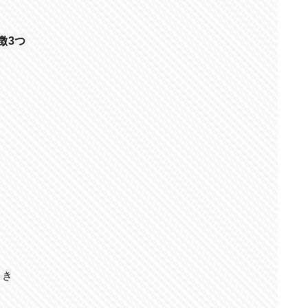
徴3つ
）
とき