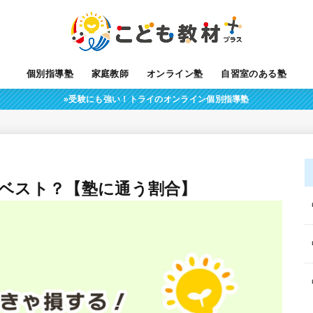
個別指導塾
家庭教師
オンライン塾
自習室のある塾
»受験にも強い！トライのオンライン個別指導塾
がベスト？【塾に通う割合】