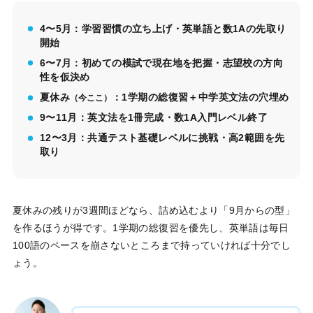
4〜5月：学習習慣の立ち上げ・英単語と数1Aの先取り
開始
6〜7月：初めての模試で現在地を把握・志望校の方向
性を仮決め
夏休み
：1学期の総復習＋中学英文法の穴埋め
（今ここ）
9〜11月：英文法を1冊完成・数1A入門レベル終了
12〜3月：共通テスト基礎レベルに挑戦・高2範囲を先
取り
夏休みの残りが3週間ほどなら、詰め込むより「9月からの型」
を作るほうが得です。1学期の総復習を優先し、英単語は毎日
100語のペースを崩さないところまで持っていければ十分でし
ょう。