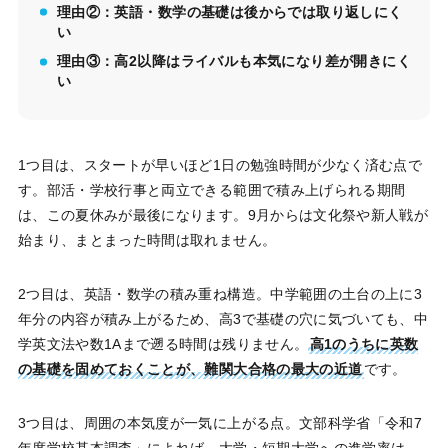
理由②：英語・数学の基礎は後からでは取り返しにく
い
理由③：高2以降はライバルも本気になり差が開きにく
い
1つ目は、スタートが早いほど1日の勉強時間が少なく済む点で
す。部活・学校行事と両立できる範囲で積み上げられる期間
は、この夏休みが最後になります。9月からは文化祭や新人戦が
始まり、まとまった時間は取れません。
2つ目は、英語・数学の積み重ね構造。中学範囲の土台の上に3
年分の内容が積み上がるため、高3で基礎の穴に気づいても、中
学英文法や数1Aまで遡る時間は残りません。
高1のうちに英数
の基礎を固めておくことが、難関大合格の最大の近道
です。
3つ目は、周囲の本気度が一気に上がる点。文部科学省「令和7
年度学校基本調査」によれば、大学・短期大学への進学率は