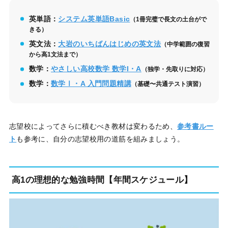
英単語：
システム英単語Basic
（1冊完璧で長文の土台がで
きる）
英文法：
大岩のいちばんはじめの英文法
（中学範囲の復習
から高1文法まで）
数学：
やさしい高校数学 数学I・A
（独学・先取りに対応）
数学：
数学Ⅰ・A 入門問題精講
（基礎〜共通テスト演習）
志望校によってさらに積むべき教材は変わるため、
参考書ルー
ト
も参考に、自分の志望校用の道筋を組みましょう。
高1の理想的な勉強時間【年間スケジュール】