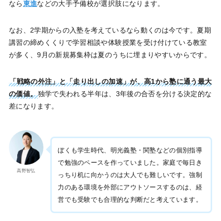
なら
東進
などの大手予備校が選択肢になります。
なお、2学期からの入塾を考えているなら動くのは今です。夏期
講習の締めくくりで学習相談や体験授業を受け付けている教室
が多く、9月の新規募集枠は夏のうちに埋まりやすいからです。
「戦略の外注」と「走り出しの加速」が、高1から塾に通う最大
の価値。
独学で失われる半年は、3年後の合否を分ける決定的な
差になります。
ぼくも学生時代、明光義塾・関塾などの個別指導
で勉強のペースを作っていました。家庭で毎日き
高野智弘
っちり机に向かうのは大人でも難しいです。強制
力のある環境を外部にアウトソースするのは、経
営でも受験でも合理的な判断だと考えています。