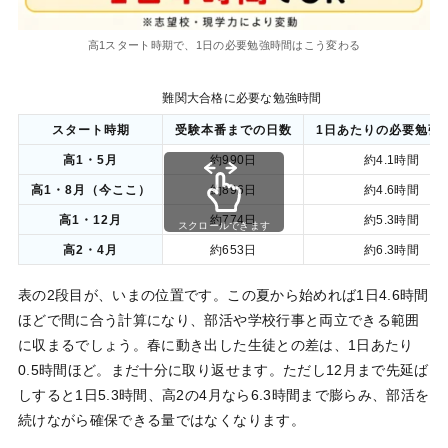
高1スタート時期で、1日の必要勉強時間はこう変わる
難関大合格に必要な勉強時間
スタート時期
受験本番までの日数
1日あたりの必要勉強
高1・5月
約990日
約4.1時間
高1・8月（今ここ）
約896日
約4.6時間
高1・12月
約774日
約5.3時間
スクロールできます
高2・4月
約653日
約6.3時間
表の2段目が、いまの位置です。この夏から始めれば1日4.6時間
ほどで間に合う計算になり、部活や学校行事と両立できる範囲
に収まるでしょう。春に動き出した生徒との差は、1日あたり
0.5時間ほど。まだ十分に取り返せます。ただし12月まで先延ば
しすると1日5.3時間、高2の4月なら6.3時間まで膨らみ、部活を
続けながら確保できる量ではなくなります。