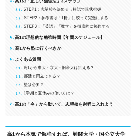
3
高1の「正しい勉強法」3ステップ
3.1
STEP1：志望校を決める→模試で現状把握
3.2
STEP2：参考書は「1冊」に絞って完璧にする
3.3
STEP3：「英語」「数学」を徹底的に勉強する
4
高1の理想的な勉強時間【年間スケジュール】
5
高1から塾に行くべきか
6
よくある質問
6.1
高1から東大・京大・旧帝大は狙える？
6.2
部活と両立できる？
6.3
塾は必要？
6.4
1学期と夏休みの使い方は？
7
高1の「今」から動いて、志望校を射程に入れよう
高1から本気で勉強すれば、難関大学・国公立大学