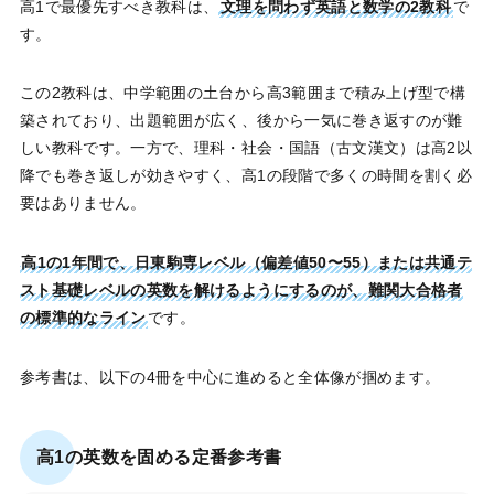
高1で最優先すべき教科は、
文理を問わず英語と数学の2教科
で
す。
この2教科は、中学範囲の土台から高3範囲まで積み上げ型で構
築されており、出題範囲が広く、後から一気に巻き返すのが難
しい教科です。一方で、理科・社会・国語（古文漢文）は高2以
降でも巻き返しが効きやすく、高1の段階で多くの時間を割く必
要はありません。
高1の1年間で、日東駒専レベル（偏差値50〜55）または共通テ
スト基礎レベルの英数を解けるようにするのが、難関大合格者
の標準的なライン
です。
参考書は、以下の4冊を中心に進めると全体像が掴めます。
高1の英数を固める定番参考書