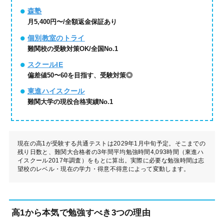
森塾
月5,400円〜/全額返金保証あり
個別教室のトライ
難関校の受験対策OK/全国No.1
スクールIE
偏差値50〜60を目指す、受験対策◎
東進ハイスクール
難関大学の現役合格実績No.1
現在の高1が受験する共通テストは2029年1月中旬予定。そこまでの
残り日数と、難関大合格者の3年間平均勉強時間4,093時間（東進ハ
イスクール2017年調査）をもとに算出。実際に必要な勉強時間は志
望校のレベル・現在の学力・得意不得意によって変動します。
高1から本気で勉強すべき3つの理由