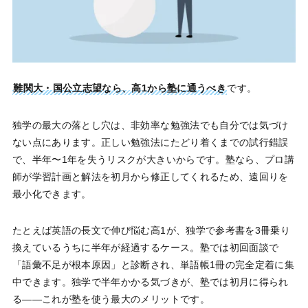
難関大・国公立志望なら、高1から塾に通うべき
です。
独学の最大の落とし穴は、非効率な勉強法でも自分では気づけ
ない点にあります。正しい勉強法にたどり着くまでの試行錯誤
で、半年〜1年を失うリスクが大きいからです。塾なら、プロ講
師が学習計画と解法を初月から修正してくれるため、遠回りを
最小化できます。
たとえば英語の長文で伸び悩む高1が、独学で参考書を3冊乗り
換えているうちに半年が経過するケース。塾では初回面談で
「語彙不足が根本原因」と診断され、単語帳1冊の完全定着に集
中できます。独学で半年かかる気づきが、塾では初月に得られ
る——これが塾を使う最大のメリットです。