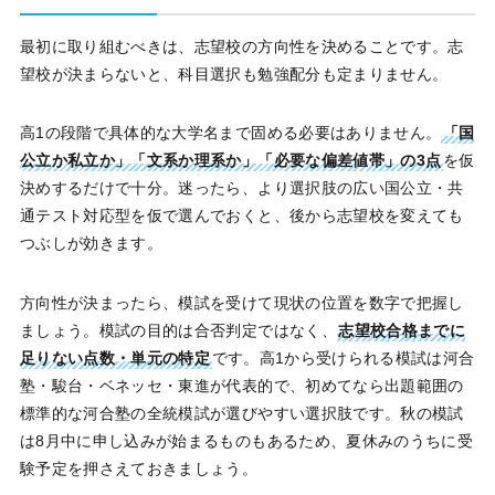
最初に取り組むべきは、志望校の方向性を決めることです。志
望校が決まらないと、科目選択も勉強配分も定まりません。
高1の段階で具体的な大学名まで固める必要はありません。
「国
公立か私立か」「文系か理系か」「必要な偏差値帯」の3点
を仮
決めするだけで十分。迷ったら、より選択肢の広い国公立・共
通テスト対応型を仮で選んでおくと、後から志望校を変えても
つぶしが効きます。
方向性が決まったら、模試を受けて現状の位置を数字で把握し
ましょう。模試の目的は合否判定ではなく、
志望校合格までに
足りない点数・単元の特定
です。高1から受けられる模試は河合
塾・駿台・ベネッセ・東進が代表的で、初めてなら出題範囲の
標準的な河合塾の全統模試が選びやすい選択肢です。秋の模試
は8月中に申し込みが始まるものもあるため、夏休みのうちに受
験予定を押さえておきましょう。