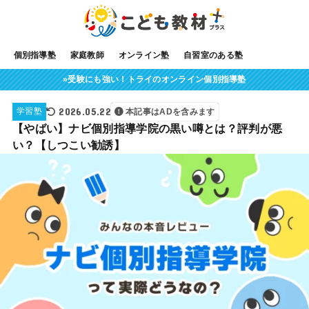
個別指導塾
家庭教師
オンライン塾
自習室のある塾
»受験にも強い！トライのオンライン個別指導塾
2026.05.22
学習塾
本記事はADを含みます
【やばい】ナビ個別指導学院の黒い噂とは？評判が悪
い？【しつこい勧誘】