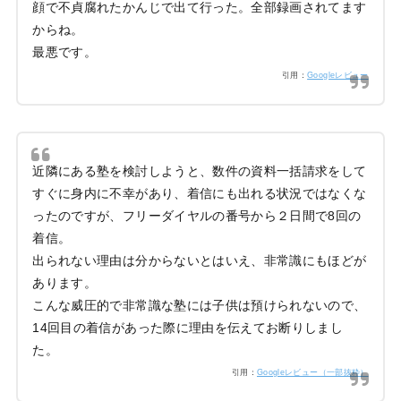
顔で不貞腐れたかんじで出て行った。全部録画されてます
からね。
最悪です。
引用：
Googleレビュー
近隣にある塾を検討しようと、数件の資料一括請求をして
すぐに身内に不幸があり、着信にも出れる状況ではなくな
ったのですが、フリーダイヤルの番号から２日間で8回の
着信。
出られない理由は分からないとはいえ、非常識にもほどが
あります。
こんな威圧的で非常識な塾には子供は預けられないので、
14回目の着信があった際に理由を伝えてお断りしまし
た。
引用：
Googleレビュー（一部抜粋）