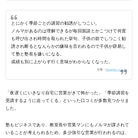
とにかく季節ごとの講習の勧誘がしつこい。
ノルマがあるのは理解できるが毎回面談とかこつけて何度
も呼び出され時間を取られた挙句、子供の前でしつこく勧
誘され断るとなんらかの嫌味を言われるので子供が辟易し
て塾と塾長を嫌いになる。
成績も別に上がらず行く意味がわからなくなった。
引用：
Googleレビュー
「夜遅くにいきなり自宅に営業がきて怖かった」「季節講習を
受講するように迫ってくる」といった口コミが多数見つかりま
した。
塾もビジネスであり、教室長や営業マンにもノルマが課されて
いることが考えられるため、多少強引な営業が行われるのは、