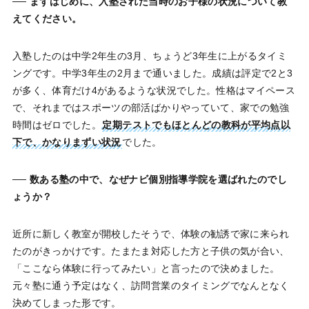
── まずはじめに、入塾された当時のお子様の状況について教
えてください。
入塾したのは中学2年生の3月、ちょうど3年生に上がるタイミ
ングです。中学3年生の2月まで通いました。成績は評定で2と3
が多く、体育だけ4があるような状況でした。性格はマイペース
で、それまではスポーツの部活ばかりやっていて、家での勉強
時間はゼロでした。
定期テストでもほとんどの教科が平均点以
下で、かなりまずい状況
でした。
── 数ある塾の中で、なぜナビ個別指導学院を選ばれたのでし
ょうか？
近所に新しく教室が開校したそうで、体験の勧誘で家に来られ
たのがきっかけです。たまたま対応した方と子供の気が合い、
「ここなら体験に行ってみたい」と言ったので決めました。
元々塾に通う予定はなく、訪問営業のタイミングでなんとなく
決めてしまった形です。