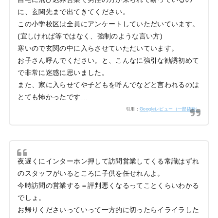
に、玄関先まで出てきてください。
この小学校区は全員にアンケートしていただいています。
(宜しければ等ではなく、強制のような言い方)
寒いので玄関の中に入らさせていただいています。
お子さん呼んでください。と、こんなに強引な勧誘初めて
で非常に迷惑に思いました。
また、家に入らせてや子どもを呼んでなどと言われるのは
とても怖かったです…
引用：
Googleレビュー（一部抜粋）
夜遅くにインターホン押して訪問営業してくる常識はずれ
のスタッフがいるところに子供を任せれんよ。
今時訪問の営業する＝評判悪くなるってことくらいわかる
でしょ。
お帰りくださいっていって一方的に切ったらイライラした