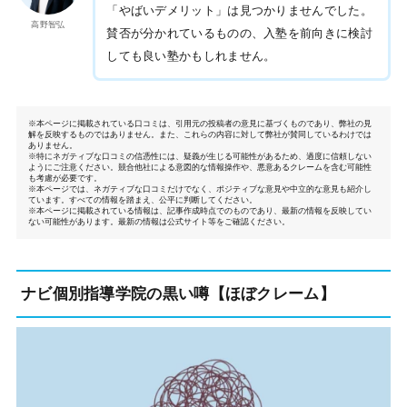
「やばいデメリット」は見つかりませんでした。
高野智弘
賛否が分かれているものの、入塾を前向きに検討
しても良い塾かもしれません。
※本ページに掲載されている口コミは、引用元の投稿者の意見に基づくものであり、弊社の見
解を反映するものではありません。また、これらの内容に対して弊社が賛同しているわけでは
ありません。
※特にネガティブな口コミの信憑性には、疑義が生じる可能性があるため、過度に信頼しない
ようにご注意ください。競合他社による意図的な情報操作や、悪意あるクレームを含む可能性
も考慮が必要です。
※本ページでは、ネガティブな口コミだけでなく、ポジティブな意見や中立的な意見も紹介し
ています。すべての情報を踏まえ、公平に判断してください。
※本ページに掲載されている情報は、記事作成時点でのものであり、最新の情報を反映してい
ない可能性があります。最新の情報は公式サイト等をご確認ください。
ナビ個別指導学院の黒い噂【ほぼクレーム】