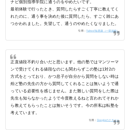
ナビ個別指導学院に通うのをやめたいです。
最初体験で行ったとき、質問したらすごく丁寧に教えてく
れたのに、通う事を決めた後に質問したら、すごく雑にあ
つかわれました。失望して、通うのやめたくなりました。
引用：
Yahoo!知恵袋（一部抜粋）
正直値段不釣り合いだと思います。他の塾ではマンツーマ
ンで受けてくれる値段なのにも関わらずこの塾は1対2の
方式をとっており、かつ息子が自分から質問をしない時は
殆ど塾の先生の方から質問してくれることは無いようで通
っている必要性を感じません。また難しい質問をした際は
先生も知らなかったようで今度教えるねと言われてそれか
ら教えてもらったことは無いそうです。今の所私は転塾を
考えています。
引用：
Googleのクチコミ