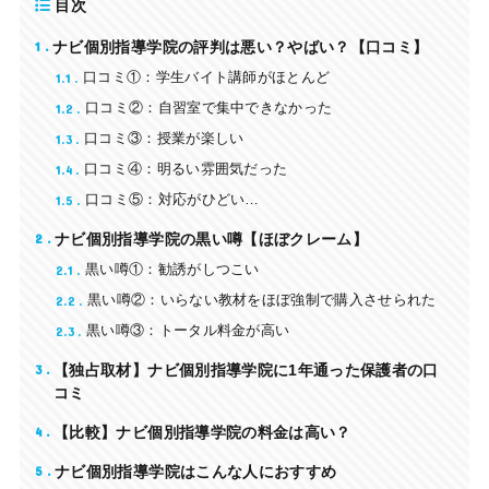
目次
1
ナビ個別指導学院の評判は悪い？やばい？【口コミ】
1.1
口コミ①：学生バイト講師がほとんど
1.2
口コミ②：自習室で集中できなかった
1.3
口コミ③：授業が楽しい
1.4
口コミ④：明るい雰囲気だった
1.5
口コミ⑤：対応がひどい…
2
ナビ個別指導学院の黒い噂【ほぼクレーム】
2.1
黒い噂①：勧誘がしつこい
2.2
黒い噂②：いらない教材をほぼ強制で購入させられた
2.3
黒い噂③：トータル料金が高い
3
【独占取材】ナビ個別指導学院に1年通った保護者の口
コミ
4
【比較】ナビ個別指導学院の料金は高い？
5
ナビ個別指導学院はこんな人におすすめ