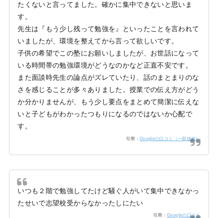
たくないと言ってました。確かに集中できないと思いま
す。
先生は『もう少し残って勉強を』といったことを言われて
いましたが、環境を整えてから言って欲しいです。
子供の希望でこの塾にお願いしましたが、お世話になって
いる時間帯の勉強環境がどうなのかなど正直不安です。
また面談時先生の論点がズレていたり、話のまとまりのな
さを感じることが多々ありました。授業での伝え方がどう
か分かりませんが、もう少し要点をまとめて簡潔に伝えな
いと子どもがわかったつもりになるのではないか心配で
す。
引用：
Googleの口コミ（一部抜粋）
いつも２階で勉強してたけど騒ぐ人がいて集中できなかっ
たせいで志望校受からなかったしにたい
引用：
Googleの口コミ