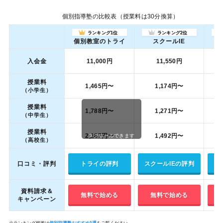
個別指導塾の比較表（授業料は30分換算）
ランキング1位
ランキング2位
個別教室のトライ
スクールIE
入会金
11,000円
11,550円
授業料
1,465円〜
1,174円〜
（小学生）
授業料
1,788円〜
1,271円〜
（中学生）
授業料
2,167円〜
1,492円〜
スクロールできます
（高校生）
口コミ・評判
トライの評判
スクールIEの評判
資料請求＆
無料で始める
無料で始める
キャンペーン