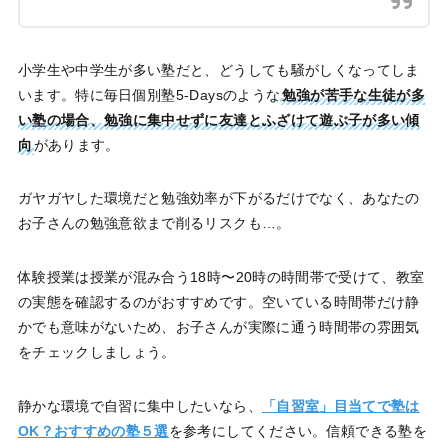
小学生や中学生が多い塾だと、どうしても騒がしくなってしま
います。特に毎日個別塾5-Daysのような
勉強が苦手な生徒が多
い塾の場合、勉強に集中せずに友達とふざけて遊ぶ子が多い傾
向
があります。
ガヤガヤした環境だと勉強効率が下がるだけでなく、あなたの
お子さんの勉強意欲まで削るリスクも…。
体験授業は授業が混み合う18時〜20時の時間帯で受けて、教室
の実態を確認するのがおすすめです。空いている時間帯だけ静
かでも意味がないため、お子さんが実際に通う時間帯の雰囲気
をチェックしましょう。
静かな環境で自習に集中したいなら、
「自習室」目当てで塾は
OK？おすすめの塾５選
を参考にしてください。信頼できる塾を