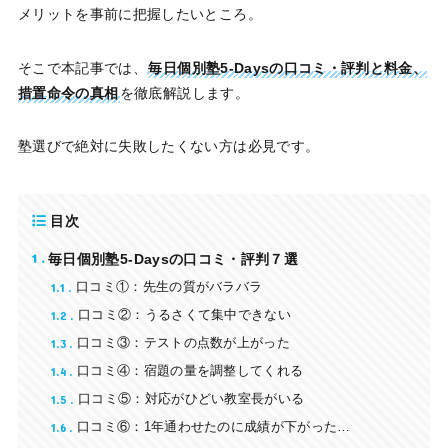
メリットを事前に把握したいところ。
そこで本記事では、
毎日個別塾5-Daysの口コミ・評判と料金、
措置命令の真相
を徹底解説します。
塾選びで絶対に失敗したくない方は必見です。
目次
1
毎日個別塾5-Daysの口コミ・評判７選
1.1
口コミ①：先生の質がバラバラ
1.2
口コミ②：うるさくて集中できない
1.3
口コミ③：テストの点数が上がった
1.4
口コミ④：宿題の量を調整してくれる
1.5
口コミ⑤：対応がひどい教室長がいる
1.6
口コミ⑥：1年通わせたのに成績が下がった…