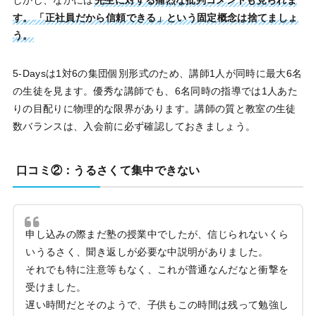
しかし、なかには
先生に対する痛烈な批判コメントも見られま
す。
「正社員だから信頼できる」という固定概念は捨てましょ
う。
5-Daysは1対6の集団個別形式のため、講師1人が同時に最大6名
の生徒を見ます。優秀な講師でも、6名同時の指導では1人あた
りの目配りに物理的な限界があります。講師の質と教室の生徒
数バランスは、入会前に必ず確認しておきましょう。
口コミ②：うるさくて集中できない
申し込みの際まだ塾の授業中でしたが、信じられないくら
いうるさく、聞き返しが必要な中説明がありました。
それでも特に注意等もなく、これが普通なんだなと衝撃を
受けました。
遅い時間だとそのようで、子供もこの時間は残って勉強し