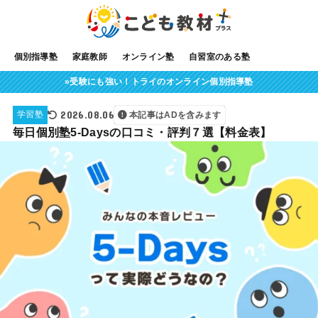
個別指導塾
家庭教師
オンライン塾
自習室のある塾
»受験にも強い！トライのオンライン個別指導塾
2026.08.06
学習塾
本記事はADを含みます
毎日個別塾5-Daysの口コミ・評判７選【料金表】