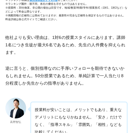
※ランキング根拠は
個別指導塾おすすめ5選
をご覧ください。
※ランキング圏外：順不同。各社の優劣を示すものではありません。
※授業料：30分換算。非公開の場合は目安です。地域/教室/時期/学年/授業形式（1対1、1対2など）な
どによって料金は異なります。
※掲載情報の正確性には努めておりますが、最新性や完全な正確性を保証するものではありません。
料金詳細は各公式サイトでご確認ください。
他社よりも安い理由は、1対6の授業スタイルにあります。講師
1名につき生徒が最大6名であるため、先生の人件費を抑えられ
ます。
逆に言うと、個別指導なのに手厚いフォローを期待できないか
もしれません。50分授業であるため、単純計算で一人当たり8
分程度しか先生からの指導がありません。
授業料が安いことは、メリットでもあり、重大な
デメリットにもなりかねません。「安さ」だけで
高野智弘
なく、「指導スキル」「雰囲気」「相性」なども
比較してください。