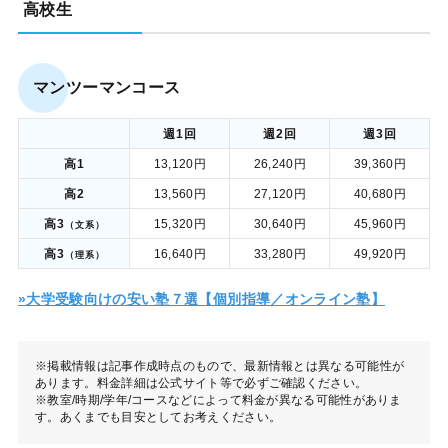
高校生
マンツーマンコース
週1回
週2回
週3回
高1
13,120円
26,240円
39,360円
高2
13,560円
27,120円
40,680円
高3
15,320円
30,640円
45,960円
（文系）
高3
16,640円
33,280円
49,920円
（理系）
»大学受験向けの安い塾７選【個別指導／オンライン塾】
※掲載情報は記事作成時点のもので、最新情報とは異なる可能性が
あります。料金詳細は公式サイト等で必ずご確認ください。
※教室/時期/学年/コースなどによって料金が異なる可能性がありま
す。あくまでも目安としてお考えください。