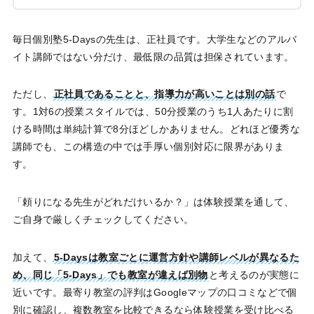
毎日個別塾5-Daysの先生は、正社員です。大学生などのアルバ
イト講師ではない分だけ、最低限の品質は担保されています。
ただし、
正社員であることと、指導力が高いことは別の話
で
す。1対6の授業スタイルでは、50分授業のうち1人あたりに割
ける時間は単純計算で8分ほどしかありません。どれほど優秀な
講師でも、この構造の中では手厚い個別対応に限界がありま
す。
「頼りになる先生がどれだけいるか？」は体験授業を通して、
ご自身で厳しくチェックしてください。
加えて、
5-Daysは教室ごとに運営方針や講師レベルが異なるた
め、同じ「5-Days」でも教室が違えば別物
と考えるのが実態に
近いです。最寄り教室の評判はGoogleマップの口コミなどで個
別に確認し、複数教室を比較できるなら体験授業を受け比べる