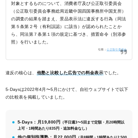
対象とするものについて、消費者庁及び公正取引委員会
（公正取引委員会事務総局近畿中国四国事務所中国支所）
の調査の結果を踏まえ、景品表示法に違反する行為（同法
第５条第２号（有利誤認）に該当）が認められたことか
ら、同法第７条第１項の規定に基づき、措置命令（別添参
照）を行いました。
引用：
公正取引委員会
違反の核心は、
他塾と比較した広告での料金表示
でした。
5-Daysは2022年4月〜5月にかけて、自社ウェブサイトで以下
の比較表を掲載していました。
5-Days：月19,800円
（平日週3〜5回まで定額・月20時間以
上可・1時間あたり835円・追加料金なし）
他の個別指導塾：月22,000円
（月8時間・1時間あたり2,500