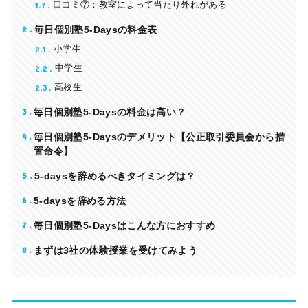
1.7
口コミ⑦：教室によって当たり外れがある
2
毎日個別塾5-Daysの料金表
2.1
小学生
2.2
中学生
2.3
高校生
3
毎日個別塾5-Daysの料金は高い？
4
毎日個別塾5-Daysのデメリット【公正取引委員会から措
置命令】
5
5-daysを辞めるべきタイミングは？
6
5-daysを辞める方法
7
毎日個別塾5-Daysはこんな方におすすめ
8
まずは3社の体験授業を受けてみよう