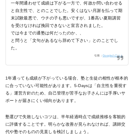
一年間通わせて成績は下がる一方で、何故か問い合わせる
と自主性で、とのことでした。安くはない月謝を払って期
末試験最悪で、ウチの子も悪いですが、1番高い夏期講習
を受けなければ挽回できないと宣言されました。
では今までの通塾は何だったのか、、
と問うと「文句があるなら辞めて下さい」とのことでし
た。
引用：
Googleの口コミ
1年通っても成績が下がっている場合、塾と生徒の相性が根本的
に合っていない可能性があります。5-Daysは「自主性を重視す
る」運営方針のため、自己管理が苦手なお子さんには手厚いサ
ポートが届きにくい傾向があります。
塾選びで失敗しないコツは、半年経過時点で成績推移を客観的
に評価することです。明らかな改善が見られなければ、講師交
代や塾そのものの見直しを検討しましょう。