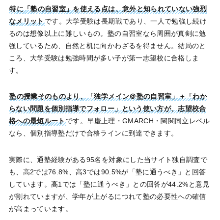
特に「塾の自習室」を使える点は、意外と知られていない強烈
なメリット
です。大学受験は長期戦であり、一人で勉強し続け
るのは想像以上に難しいもの。塾の自習室なら周囲が真剣に勉
強しているため、自然と机に向かわざるを得ません。結局のと
ころ、大学受験は勉強時間が多い子が第一志望校に合格しま
す。
塾の授業そのものより、「独学メイン＠塾の自習室」＋「わか
らない問題を個別指導でフォロー」という使い方が、志望校合
格への最短ルート
です。早慶上理・GMARCH・関関同立レベル
なら、個別指導塾だけで合格ラインに到達できます。
実際に、通塾経験がある95名を対象にした当サイト独自調査で
も、高2では76.8%、高3では90.5%が「塾に通うべき」と回答
しています。高1では「塾に通うべき」との回答が44.2%と意見
が割れていますが、学年が上がるにつれて塾の必要性への確信
が高まっています。