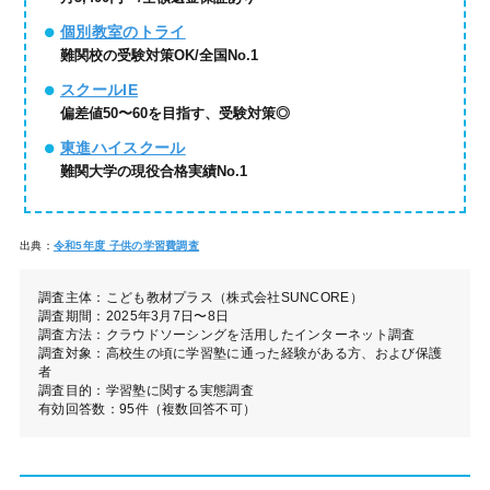
個別教室のトライ
難関校の受験対策OK/全国No.1
スクールIE
偏差値50〜60を目指す、受験対策◎
東進ハイスクール
難関大学の現役合格実績No.1
出典：
令和5年度 子供の学習費調査
調査主体：こども教材プラス（株式会社SUNCORE）
調査期間：2025年3月7日〜8日
調査方法：クラウドソーシングを活用したインターネット調査
調査対象：高校生の頃に学習塾に通った経験がある方、および保護
者
調査目的：学習塾に関する実態調査
有効回答数：95件（複数回答不可）