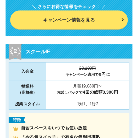
キャンペーン情報を見る
スクールIE
23,100円
入会金
0円
キャンペーン適用で
に
月額19,080円〜
授業料
4回の総額3,300円
お試しパックで
（高校生）
授業スタイル
1対1、1対2
特徴
自習スペースをいつでも使い放題
「やる気スイッチ」で有名な個別指導塾