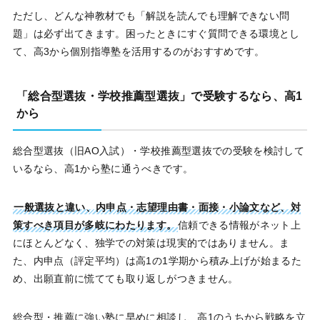
ただし、どんな神教材でも「解説を読んでも理解できない問
題」は必ず出てきます。困ったときにすぐ質問できる環境とし
て、高3から個別指導塾を活用するのがおすすめです。
「総合型選抜・学校推薦型選抜」で受験するなら、高1
から
総合型選抜（旧AO入試）・学校推薦型選抜での受験を検討して
いるなら、高1から塾に通うべきです。
一般選抜と違い、内申点・志望理由書・面接・小論文など、対
策すべき項目が多岐にわたります。
信頼できる情報がネット上
にほとんどなく、独学での対策は現実的ではありません。ま
た、内申点（評定平均）は高1の1学期から積み上げが始まるた
め、出願直前に慌てても取り返しがつきません。
総合型・推薦に強い塾に早めに相談し、高1のうちから戦略を立