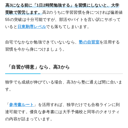
高3になる前に「1日2時間勉強する」を習慣にしないと、大学
受験で苦労します。
高2のうちに学習習慣を身につければ偏差値
55の突破は十分可能ですが、部活やバイトを言い訳にサボって
いると
日東駒専レベル
でも落ちてしまいます。
自宅でなかなか勉強できていないなら、
塾の自習室
を活用する
習慣を今から身につけましょう。
「自習が得意」なら、高3から
独学でも成績が伸びている場合、高3から塾に通えば間に合いま
す。
「
参考書ルート
」を活用すれば、独学だけでも合格ラインに到
達可能です。優良な参考書には大手予備校と同等のクオリティ
の内容が詰まっています。