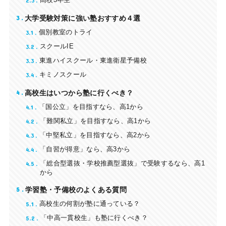
2.3
高校3年生
3
大学受験対策に強い塾おすすめ４選
3.1
個別教室のトライ
3.2
スクールIE
3.3
東進ハイスクール・東進衛星予備校
3.4
キミノスクール
4
高校生はいつから塾に行くべき？
4.1
「国公立」を目指すなら、高1から
4.2
「難関私立」を目指すなら、高1から
4.3
「中堅私立」を目指すなら、高2から
4.4
「自習が得意」なら、高3から
4.5
「総合型選抜・学校推薦型選抜」で受験するなら、高1
から
5
学習塾・予備校のよくある質問
5.1
高校生の何割が塾に通っている？
5.2
「中高一貫校生」も塾に行くべき？