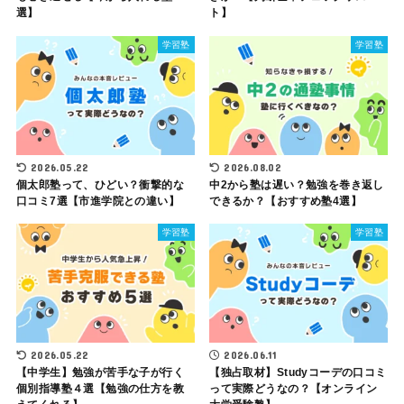
選】
ト】
学習塾
学習塾
2026.05.22
2026.08.02
個太郎塾って、ひどい？衝撃的な
中2から塾は遅い？勉強を巻き返し
口コミ7選【市進学院との違い】
できるか？【おすすめ塾4選】
学習塾
学習塾
2026.05.22
2026.06.11
【中学生】勉強が苦手な子が行く
【独占取材】Studyコーデの口コミ
個別指導塾４選【勉強の仕方を教
って実際どうなの？【オンライン