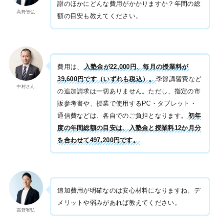
謝のほかにどんな費用がかかりますか？年間の総
高野智弘
額の目安も教えてください。
費用は、
入塾金が22,000円、毎月の授業料が
39,600円です（いずれも税込）。
季節講習費など
中村さん
の追加請求は一切ありません。ただし、指定の市
販参考書や、授業で使用するPC・タブレット・
通信費などは、各自でのご負担となります。
初年
度の年間総額の目安は、入塾金と授業料12か月分
を合わせて497,200円です。
追加費用が明確なのは安心材料になりますね。デ
メリットや弱みがあれば教えてください。
高野智弘