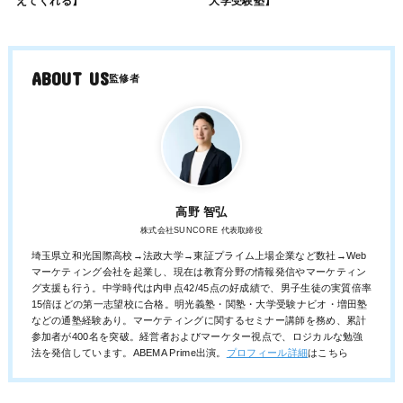
えてくれる】
大学受験塾】
ABOUT US
高野 智弘
株式会社SUNCORE 代表取締役
埼玉県立和光国際高校→法政大学→東証プライム上場企業など数社→Web
マーケティング会社を起業し、現在は教育分野の情報発信やマーケティン
グ支援も行う。中学時代は内申点42/45点の好成績で、男子生徒の実質倍率
15倍ほどの第一志望校に合格。明光義塾・関塾・大学受験ナビオ・増田塾
などの通塾経験あり。マーケティングに関するセミナー講師を務め、累計
参加者が400名を突破。経営者およびマーケター視点で、ロジカルな勉強
法を発信しています。ABEMA Prime出演。
プロフィール詳細
はこちら