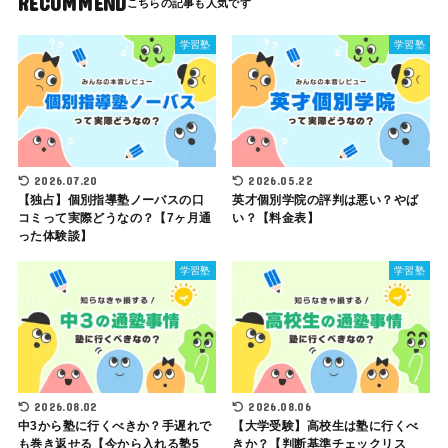
RECOMMEND
学習塾
学習塾
2026.07.20
2026.05.22
【独占】個別指導塾ノーバスの口
英才個別学院の評判は悪い？やば
コミって実際どうなの？【7ヶ月通
い？【料金表】
った体験談】
学習塾
学習塾
2026.08.02
2026.08.06
中3から塾に行くべきか？手遅れで
【大学受験】高校生は塾に行くべ
も巻き返せる【今から入れる塾5
きか？【判断基準チェックリス