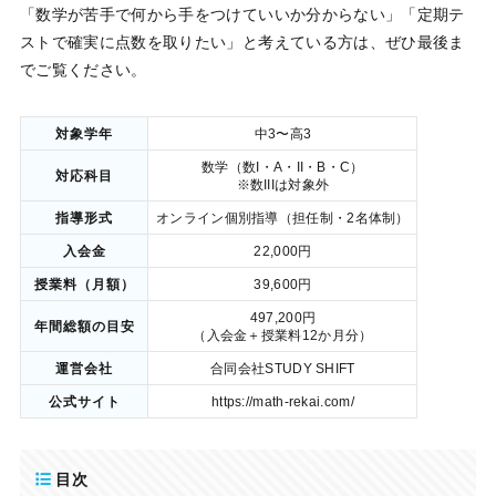
「数学が苦手で何から手をつけていいか分からない」「定期テ
ストで確実に点数を取りたい」と考えている方は、ぜひ最後ま
でご覧ください。
対象学年
中3〜高3
数学（数I・A・II・B・C）
対応科目
※数IIIは対象外
指導形式
オンライン個別指導（担任制・2名体制）
入会金
22,000円
授業料（月額）
39,600円
497,200円
年間総額の目安
（入会金＋授業料12か月分）
運営会社
合同会社STUDY SHIFT
公式サイト
https://math-rekai.com/
目次