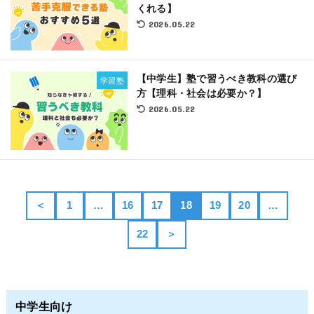
くれる】
2026.05.22
【中学生】塾で習うべき教科の選び
学習塾
方【理科・社会は必要か？】
2026.05.22
＜
1
…
16
17
18
19
20
…
22
＞
中学生向け