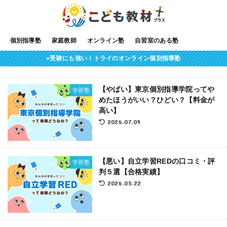
個別指導塾
家庭教師
オンライン塾
自習室のある塾
»受験にも強い！トライのオンライン個別指導塾
【やばい】東京個別指導学院ってや
学習塾
めたほうがいい？ひどい？【料金が
高い】
2026.07.09
【悪い】自立学習REDの口コミ・評
学習塾
判５選【合格実績】
2026.05.22