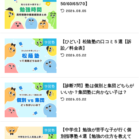
50/60/65/70】
2026.08.05
【ひどい】松陰塾の口コミ５選【訴
学習塾
訟／料金表】
2026.05.22
【診断7問】塾は個別と集団どちらが
学習塾
いいか？集団塾に向かない子は？
2026.05.22
【中学生】勉強が苦手な子が行く個
学習塾
別指導塾４選【勉強の仕方を教えて