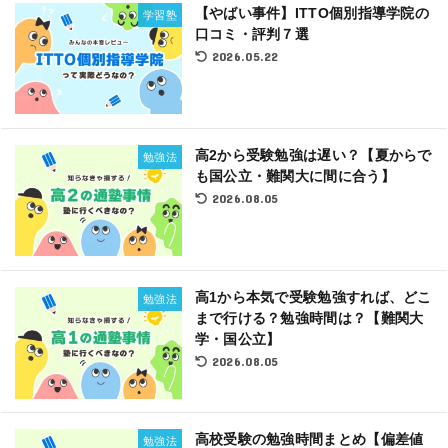
【やばい事件】ITTO個別指導学院の
学習塾
口コミ・評判７選
2026.05.22
高2から受験勉強は遅い？【夏からで
勉強法
も国公立・難関大に間に合う】
2026.08.05
高1から本気で受験勉強すれば、どこ
勉強法
まで行ける？勉強時間は？【難関大
学・国公立】
2026.08.05
高校受験の勉強時間まとめ【偏差値
勉強法