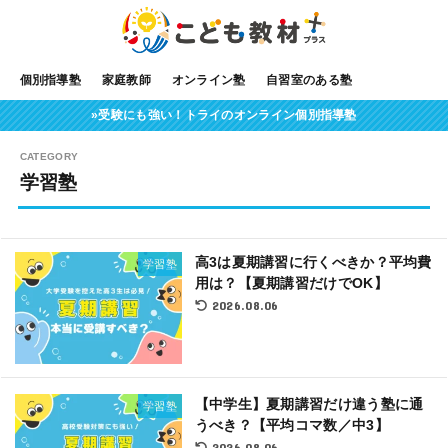
個別指導塾
家庭教師
オンライン塾
自習室のある塾
»受験にも強い！トライのオンライン個別指導塾
学習塾
高3は夏期講習に行くべきか？平均費
学習塾
用は？【夏期講習だけでOK】
2026.08.06
【中学生】夏期講習だけ違う塾に通
学習塾
うべき？【平均コマ数／中3】
2026.08.06