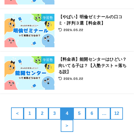
【やばい】明倫ゼミナールの口コ
学習塾
ミ・評判３選【料金表】
2026.05.22
【料金表】能開センターはひどい？
学習塾
向いてる子は？【入塾テスト＝落ち
る説】
2026.05.22
＜
1
2
3
4
5
6
…
12
＞