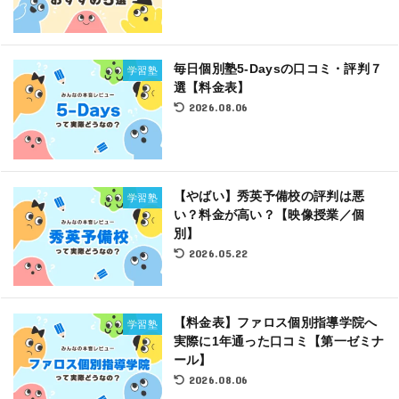
毎日個別塾5-Daysの口コミ・評判７
学習塾
選【料金表】
2026.08.06
【やばい】秀英予備校の評判は悪
学習塾
い？料金が高い？【映像授業／個
別】
2026.05.22
【料金表】ファロス個別指導学院へ
学習塾
実際に1年通った口コミ【第一ゼミナ
ール】
2026.08.06