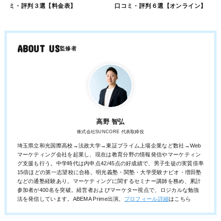
ミ・評判３選【料金表】
口コミ・評判６選【オンライン】
ABOUT US
高野 智弘
株式会社SUNCORE 代表取締役
埼玉県立和光国際高校→法政大学→東証プライム上場企業など数社→Web
マーケティング会社を起業し、現在は教育分野の情報発信やマーケティン
グ支援も行う。中学時代は内申点42/45点の好成績で、男子生徒の実質倍率
15倍ほどの第一志望校に合格。明光義塾・関塾・大学受験ナビオ・増田塾
などの通塾経験あり。マーケティングに関するセミナー講師を務め、累計
参加者が400名を突破。経営者およびマーケター視点で、ロジカルな勉強
法を発信しています。ABEMA Prime出演。
プロフィール詳細
はこちら