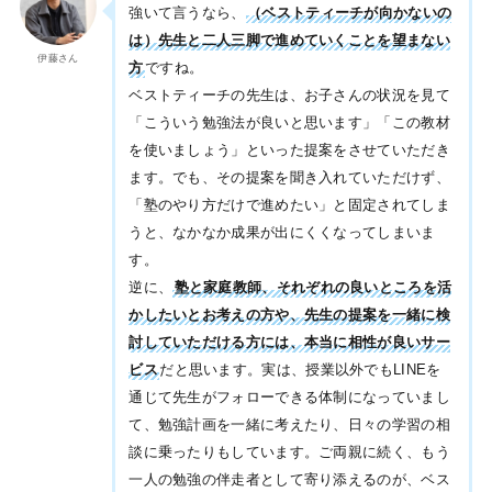
強いて言うなら、
（ベストティーチが向かないの
は）先生と二人三脚で進めていくことを望まない
伊藤さん
方
ですね。
ベストティーチの先生は、お子さんの状況を見て
「こういう勉強法が良いと思います」「この教材
を使いましょう」といった提案をさせていただき
ます。でも、その提案を聞き入れていただけず、
「塾のやり方だけで進めたい」と固定されてしま
うと、なかなか成果が出にくくなってしまいま
す。
逆に、
塾と家庭教師、それぞれの良いところを活
かしたいとお考えの方や、先生の提案を一緒に検
討していただける方には、本当に相性が良いサー
ビス
だと思います。実は、授業以外でもLINEを
通じて先生がフォローできる体制になっていまし
て、勉強計画を一緒に考えたり、日々の学習の相
談に乗ったりもしています。ご両親に続く、もう
一人の勉強の伴走者として寄り添えるのが、ベス