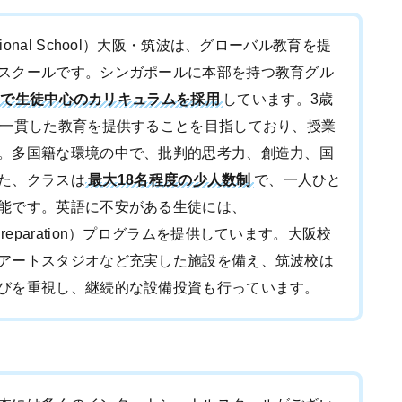
ernational School）大阪・筑波は、グローバル教育を提
スクールです。シンガポールに本部を持つ教育グル
型で生徒中心のカリキュラムを採用
しています。3歳
の一貫した教育を提供することを目指しており、授業
。多国籍な環境の中で、批判的思考力、創造力、国
た、クラスは
最大18名程度の少人数制
で、一人ひと
能です。英語に不安がある生徒には、
ish Preparation）プログラムを提供しています。大阪校
アートスタジオなど充実した施設を備え、筑波校は
びを重視し、継続的な設備投資も行っています。