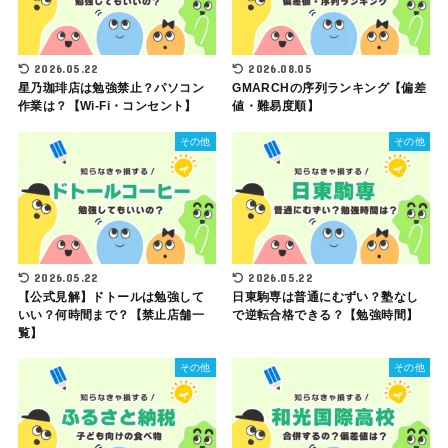
2026.05.22
2026.08.05
星乃珈琲店は勉強禁止？パソコン
GMARCHの序列ランキング【偏差
作業は？【Wi-Fi・コンセント】
値・難易度順】
その他
その他
2026.05.22
2026.05.22
【公式見解】ドトールは勉強して
日東駒専は普通にむずい？塾なし
いい？何時間まで？【禁止店舗一
で逆転合格できる？【勉強時間】
覧】
その他
その他