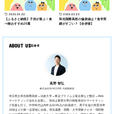
2026.05.22
2026.05.22
【ふるさと納税】子供が喜ぶ！食
和光国際高校の偏差値は？進学実
べ物おすすめ20選
績がすごい？【合併後】
ABOUT US
高野 智弘
株式会社SUNCORE 代表取締役
埼玉県立和光国際高校→法政大学→東証プライム上場企業など数社→Web
マーケティング会社を起業し、現在は教育分野の情報発信やマーケティン
グ支援も行う。中学時代は内申点42/45点の好成績で、男子生徒の実質倍率
15倍ほどの第一志望校に合格。明光義塾・関塾・大学受験ナビオ・増田塾