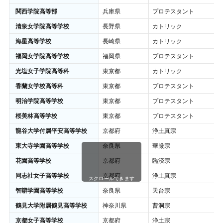
関西学院高等部
兵庫県
プロテスタント
清泉女学院高等学校
長野県
カトリック
海星高等学校
長崎県
カトリック
福岡女学院高等学校
福岡県
プロテスタント
光塩女子学院高等科
東京都
カトリック
香蘭女学校高等科
東京都
プロテスタント
明治学院高等学校
東京都
プロテスタント
桜美林高等学校
東京都
プロテスタント
龍谷大学付属平安高等学校
京都府
浄土真宗
東大寺学園高等学校
奈良県
華厳宗
花園高等学校
京都府
臨済宗
同志社女子高等学校
京都府
浄土真宗
スクロールできます
智辯学園高等学校
奈良県
天台宗
鶴見大学附属鶴見高等学校
神奈川県
曹洞宗
京都女子高等学校
京都府
浄土宗