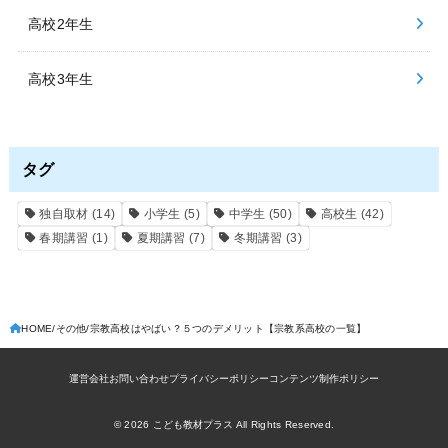
高校2年生
高校3年生
タグ
独自取材
(14)
小学生
(5)
中学生
(50)
高校生
(42)
春期講習
(1)
夏期講習
(7)
冬期講習
(3)
HOME
その他
宗教高校はやばい？５つのデメリット【宗教系高校の一覧】
運営会社
お問い合わせ
プライバシーポリシー
コンテンツ制作ポリシー
© 2026
こども教材プラス
All Rights Reserved.