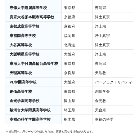
専修大学附属高等学校
東京都
曹洞宗
真宗大谷派本願寺高等学校
京都府
浄土真宗
京都成章高等学校
京都府
浄土宗
東福岡高等学校
福岡県
浄土真宗
大谷高等学校
北海道
浄土真宗
大阪明星高等学校
大阪府
浄土宗
東海大学付属高輪台高等学校
東京都
曹洞宗
天理高等学校
奈良県
天理教
PL学園高等学校
大阪府
パーフェクトリバティー
創価高等学校
東京都
創価学会
金光学園高等学校
岡山県
金光教
駿河台大学附属高等学校
埼玉県
天台宗
幸福の科学学園高等学校
栃木県
幸福の科学
※当社調べ。AIツールで作成したため、実態と異なる場合があります。