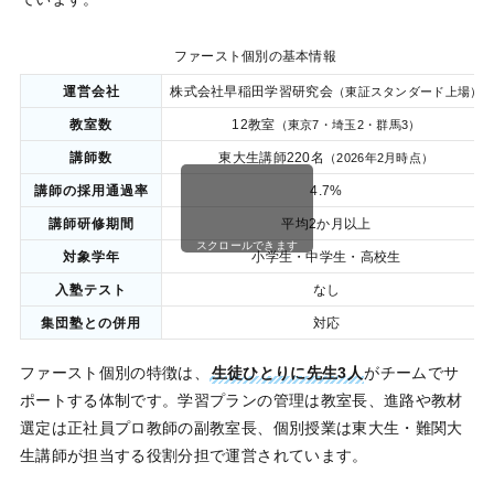
ファースト個別の基本情報
運営会社
株式会社早稲田学習研究会
（東証スタンダード上場）
教室数
12教室
（東京7・埼玉2・群馬3）
講師数
東大生講師220名
（2026年2月時点）
講師の採用通過率
4.7%
講師研修期間
平均2か月以上
スクロールできます
対象学年
小学生・中学生・高校生
入塾テスト
なし
集団塾との併用
対応
ファースト個別の特徴は、
生徒ひとりに先生3人
がチームでサ
ポートする体制です。学習プランの管理は教室長、進路や教材
選定は正社員プロ教師の副教室長、個別授業は東大生・難関大
生講師が担当する役割分担で運営されています。