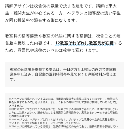
講師アサインは校舎側の裁量で決まる運用です。講師は東大
生・難関大生が中心である一方、ベテランと指導歴の浅い学生
が同じ授業料で混在する形になります。
教室長の指導姿勢や教室の私語に関する指摘は、校舎ごとの運
営差を反映した内容です。
12教室それぞれに教室長が在籍
する
ため、雰囲気や規律のレベルは校舎で変わります。
教室の音環境を重視する場合は、平日夕方と土曜日の両方で体験授
業を申し込み、自習室の混雑時間帯を見ておくと判断材料が増えま
す。
※本ページに掲載されている口コミは、引用元の投稿者の意見に基づくものであり、弊社の見
解を反映するものではありません。また、これらの内容に対して弊社が賛同しているわけでは
ありません。
※特にネガティブな口コミの信憑性には、疑義が生じる可能性があるため、過度に信頼しない
ようにご注意ください。競合他社による意図的な情報操作や、悪意あるクレームを含む可能性
も考慮が必要です。
※本ページでは、ネガティブな口コミだけでなく、ポジティブな意見や中立的な意見も紹介し
ています。すべての情報を踏まえ、公平に判断してください。
※本ページに掲載されている情報は、記事作成時点でのものであり、最新の情報を反映してい