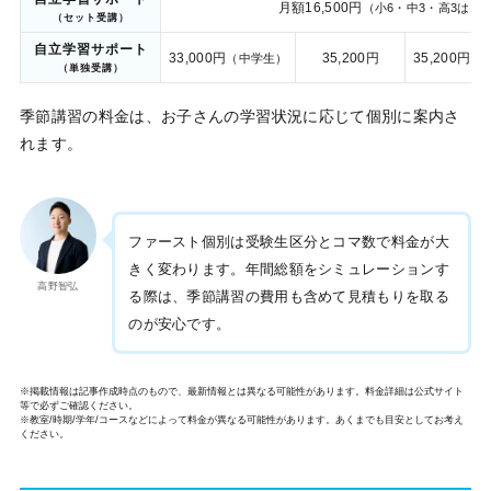
月額16,500円
（小6・中3・高3は18,
（セット受講）
自立学習サポート
33,000円
35,200円
35,200円
（中学生）
（
（単独受講）
季節講習の料金は、お子さんの学習状況に応じて個別に案内さ
れます。
ファースト個別は受験生区分とコマ数で料金が大
きく変わります。年間総額をシミュレーションす
高野智弘
る際は、季節講習の費用も含めて見積もりを取る
のが安心です。
※掲載情報は記事作成時点のもので、最新情報とは異なる可能性があります。料金詳細は公式サイト
等で必ずご確認ください。
※教室/時期/学年/コースなどによって料金が異なる可能性があります。あくまでも目安としてお考え
ください。