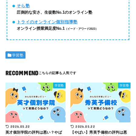
そら塾
圧倒的な安さ、生徒数No.1のオンライン塾
トライのオンライン個別指導塾
オンライン授業満足度No.1
（イード・アワード2023）
学習塾
RECOMMEND
学習塾
学習塾
2026.05.22
2026.05.22
英才個別学院の評判は悪い？やば
【やばい】秀英予備校の評判は悪