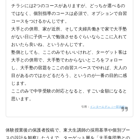
チラシには2つのコースがありますが、どっちか選べるの
ではなく、個別指導のコースは必須で、オプションで自習
コースをつけるかんじです。
大手との併用、家が近所、そして夫婦共働きで家で大手塾
がない日に子供一人で勉強させるぐらいならここに入れて
おいたら良いね、というかんじです。
塾側としても、ここのみでもいいけれど、ターゲット客は
大手との併用で、大手塾でわからないところをフォロー
し、大手塾の宿題をここの自習スペースでやれば、大人の
目があるのではかどるだろう、というのが一番の目的に感
じます。
ここのみで中学受験の対応となると、すごい金額になると
思います。
引用：
インターエデュ（一部抜粋）
体験授業後の保護者投稿で、東大生講師の採用基準や個別ブー
スの設計を観察したうえで、ターゲット層を「大手集団塾との