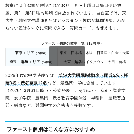
教室には自習室が併設されており、月〜土曜日は毎日使い放
題、第2・第3日曜も無料で開放されています。自習室では、東
大生・難関大生講師またはアシスタント教師が机間巡視。わか
らない箇所をすぐに質問できる「質問カード」も使えます。
ファースト個別の教室一覧（12教室）
東京エリア
東京・日本橋・木場・日暮里・白金・大塚・
（7教室）
埼玉・群馬エリア
大宮・越谷レイクタウン・太田・前橋・高
（5教室）
スクロールできます
2026年度の中学受験では、
筑波大学附属駒場1名・開成5名・桜
蔭3名・渋谷幕張12名
など、最難関中学に合格しています
（2026年3月31日時点・公式発表）。そのほか、麻布・聖光学
院・女子学院・豊島岡・渋谷教育学園渋谷・早稲田・慶應普通
部・栄東など、難関中学の合格者も多数です。
ファースト個別はこんな方におすすめ