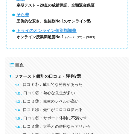
定期テスト＋20点の成績保証、全額返金保証
そら塾
圧倒的な安さ、生徒数No.1のオンライン塾
トライのオンライン個別指導塾
オンライン授業満足度No.1
（イード・アワード2023）
目次
1
ファースト個別の口コミ・評判7選
1.1
口コミ①：威圧的な発言があった
1.2
口コミ②：熱心な先生が多い
1.3
口コミ③：先生のレベルが高い
1.4
口コミ④：先生がコロコロ変わる
1.5
口コミ⑤：サポート体制に不満です
1.6
口コミ⑥：大手との併用ならアリかも