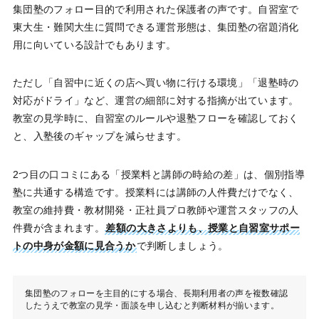
集団塾のフォロー目的で利用された保護者の声です。自習室で
東大生・難関大生に質問できる運営形態は、集団塾の宿題消化
用に向いている設計でもあります。
ただし「自習中に近くの店へ買い物に行ける環境」「退塾時の
対応がドライ」など、運営の細部に対する指摘が出ています。
教室の見学時に、自習室のルールや退塾フローを確認しておく
と、入塾後のギャップを減らせます。
2つ目の口コミにある「授業料と講師の時給の差」は、個別指導
塾に共通する構造です。授業料には講師の人件費だけでなく、
教室の維持費・教材開発・正社員プロ教師や運営スタッフの人
件費が含まれます。
差額の大きさよりも、授業と自習室サポー
トの中身が金額に見合うか
で判断しましょう。
集団塾のフォローを主目的にする場合、長期利用者の声を複数確認
したうえで教室の見学・面談を申し込むと判断材料が揃います。