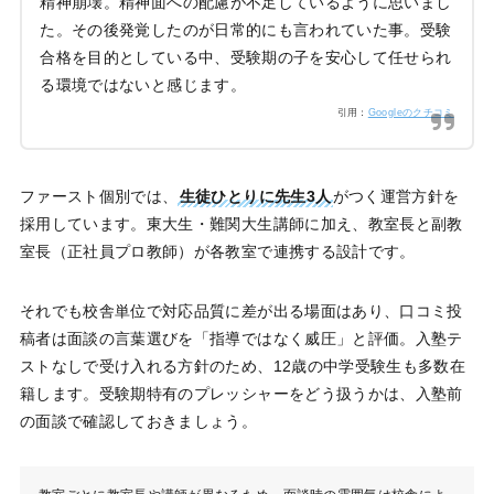
精神崩壊。精神面への配慮が不足しているように思いまし
た。その後発覚したのが日常的にも言われていた事。受験
合格を目的としている中、受験期の子を安心して任せられ
る環境ではないと感じます。
引用：
Googleのクチコミ
ファースト個別では、
生徒ひとりに先生3人
がつく運営方針を
採用しています。東大生・難関大生講師に加え、教室長と副教
室長（正社員プロ教師）が各教室で連携する設計です。
それでも校舎単位で対応品質に差が出る場面はあり、口コミ投
稿者は面談の言葉選びを「指導ではなく威圧」と評価。入塾テ
ストなしで受け入れる方針のため、12歳の中学受験生も多数在
籍します。受験期特有のプレッシャーをどう扱うかは、入塾前
の面談で確認しておきましょう。